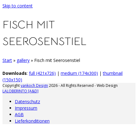
Skip to content
FISCH MIT
SEEROSENSTIEL
Start
»
gallery
»
Fisch mit Seerosenstiel
Downloads
:
full (421x726)
|
medium (174x300)
|
thumbnail
(150x150)
Copyright
vankoch Design
2026 - All Rights Reserved - Web Design
LALOBERINTO [A&D]
Datenschutz
Impressum
AGB
Lieferkonditionen
A
d