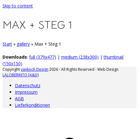
Skip to content
MAX + STEG 1
Start
»
gallery
»
Max + Steg 1
Downloads
:
full (379x477)
|
medium (238x300)
|
thumbnail
(150x150)
Copyright
vankoch Design
2026 - All Rights Reserved - Web Design
LALOBERINTO [A&D]
Datenschutz
Impressum
AGB
Lieferkonditionen
A
d
A
s