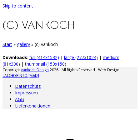
Skip to content
(C) VANKOCH
Start
»
gallery
»
(c) vankoch
Downloads
:
full (414x1532)
|
large (277x1024)
|
medium
(81x300)
|
thumbnail (150x150)
Copyright
vankoch Design
2026 - All Rights Reserved - Web Design
LALOBERINTO [A&D]
Datenschutz
Impressum
AGB
Lieferkonditionen
A
d
A
s