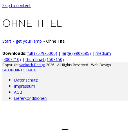
Skip to content
OHNE TITEL
Start
»
get your lamp
»
Ohne Titel
Downloads
:
full (7579x5300)
|
large (980x685)
|
medium
(300x210)
|
thumbnail (150x150)
Copyright
vankoch Design
2026 - All Rights Reserved - Web Design
LALOBERINTO [A&D]
Datenschutz
Impressum
AGB
Lieferkonditionen
A
d
A
s