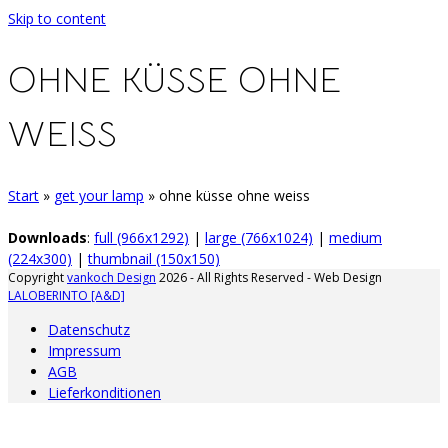
Skip to content
OHNE KÜSSE OHNE
WEISS
Start
»
get your lamp
»
ohne küsse ohne weiss
Downloads
:
full (966x1292)
|
large (766x1024)
|
medium
(224x300)
|
thumbnail (150x150)
Copyright
vankoch Design
2026 - All Rights Reserved - Web Design
LALOBERINTO [A&D]
Datenschutz
Impressum
AGB
Lieferkonditionen
A
d