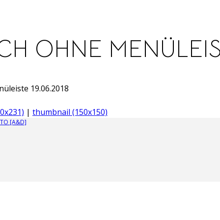
SCH OHNE MENÜLEIST
nüleiste 19.06.2018
0x231)
|
thumbnail (150x150)
TO [A&D]