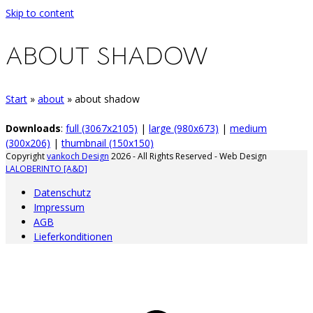
Skip to content
ABOUT SHADOW
Start
»
about
»
about shadow
Downloads
:
full (3067x2105)
|
large (980x673)
|
medium
(300x206)
|
thumbnail (150x150)
Copyright
vankoch Design
2026 - All Rights Reserved - Web Design
LALOBERINTO [A&D]
Datenschutz
Impressum
AGB
Lieferkonditionen
A
d
A
s